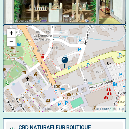
© Google User Content
+
−
© Leaflet
|
©
OSM
CBD NATURAFLEUR BOUTIQUE