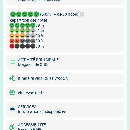
(5.0/5 | + de 80 notes)
Répartition des notes :
99 %
01 %
00 %
00 %
00 %
ACTIVITÉ PRINCIPALE
Magasin de CBD
Itinéraire vers CBD ÉVASION
cbd-evasion.fr
SERVICES
Informations Indisponibles
ACCESSIBILITÉ
Parking PMR