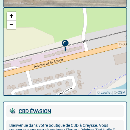
© Google User Content
+
−
© Leaflet
|
©
OSM
CBD ÉVASION
Bienvenue dans votre boutique de CBD à Creysse. Vous