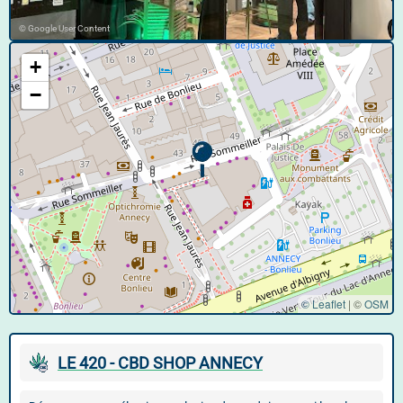
© Google User Content
+
−
© Leaflet
|
©
OSM
LE 420 - CBD SHOP ANNECY